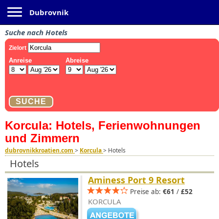
Toggle navigation
Dubrovnik
Suche nach Hotels
Korcula: Hotels, Ferienwohnungen
und Zimmern
dubrovnikkroatien.com
>
Korcula
>
Hotels
Hotels
Aminess Port 9 Resort
Preise ab:
€61
/
£52
KORCULA