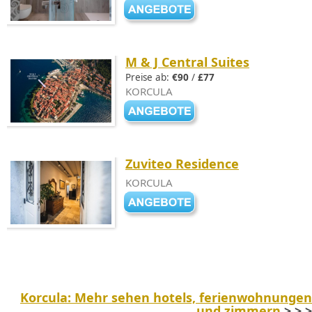
M & J Central Suites
Preise ab:
€90
/
£77
KORCULA
Zuviteo Residence
KORCULA
Korcula: Mehr sehen hotels, ferienwohnungen
und zimmern
> > >