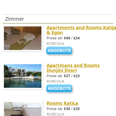
Zimmer
Apartments and Rooms Katij
& Egon
Preise ab:
€40
/
£34
KORCULA
Apartmans and Rooms
Dunjini Dvori
Preise ab:
€27
/
£23
KORCULA
Rooms Katica
Preise ab:
€30
/
£25
KORCULA